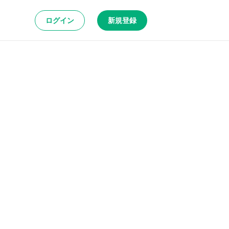
ログイン
新規登録