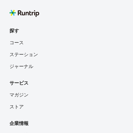
探す
コース
ステーション
ジャーナル
サービス
マガジン
ストア
企業情報