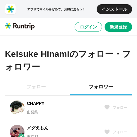
インストール
アプリでマイルを貯めて、お得に走ろう！
ログイン
新規登録
Keisuke Hinami
のフォロー・フ
ォロワー
フォロー
フォロワー
CHAPPY
フォロー
山梨県
メグえもん
フォロー
東京都