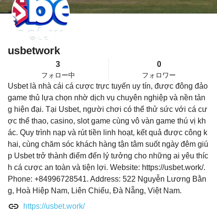
usbetwork
3
0
フォロー中
フォロワー
Usbet là nhà cái cá cược trực tuyến uy tín, được đông đảo
game thủ lựa chọn nhờ dịch vụ chuyên nghiệp và nền tản
g hiện đại. Tại Usbet, người chơi có thể thử sức với cá cư
ợc thể thao, casino, slot game cùng vô vàn game thú vị kh
ác. Quy trình nạp và rút tiền linh hoạt, kết quả được công k
hai, cùng chăm sóc khách hàng tận tâm suốt ngày đêm giú
p Usbet trở thành điểm đến lý tưởng cho những ai yêu thíc
h cá cược an toàn và tiện lợi. Website: https://usbet.work/.
Phone: +84996728541. Address: 522 Nguyễn Lương Bằn
g, Hoà Hiệp Nam, Liên Chiểu, Đà Nẵng, Việt Nam.
https://usbet.work/