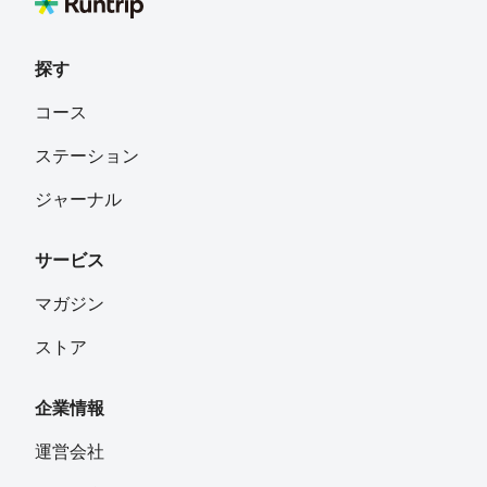
探す
コース
ステーション
ジャーナル
サービス
マガジン
ストア
企業情報
運営会社