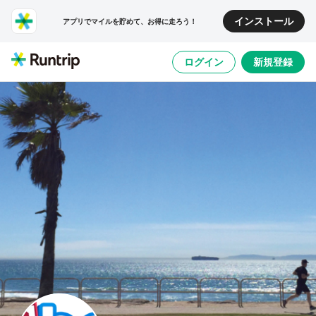
インストール
アプリでマイルを貯めて、お得に走ろう！
ログイン
新規登録