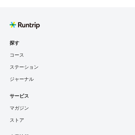
岡部大樹
フォロー
鳥取県
なかしん
フォロー
大阪府Ｆ井寺 と滋賀県草津ミナクサー
探す
それゆけ！やまお
フォロー
コース
兵庫県
ステーション
ひ～さん
フォロー
ジャーナル
兵庫県神戸市
サービス
あつ
フォロー
神戸市 六甲山の北側
マガジン
ストア
ヒロアキーン
フォロー
岡山市東区