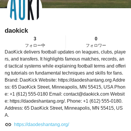
daokick
3
0
フォロー中
フォロワー
DaoKick delivers football updates on leagues, clubs, playe
rs, and transfers. It highlights famous matches, records, an
d tactical systems while explaining football terms and offeri
ng tutorials on fundamental techniques and skills for fans.
Brand: DaoKick Website: https://daodeshantang.org Addre
ss: 65 DaoKick Street, Minneapolis, MN 55415, USA Phon
e: +1 (612) 555-0180 Email: contact@daokick.com Websit
e: https://daodeshantang.org/. Phone: +1 (612) 555-0180.
Address: 65 DaoKick Street, Minneapolis, MN 55415, US
A.
https://daodeshantang.org/