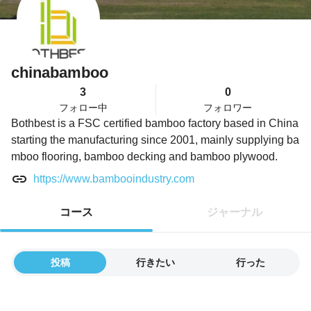
chinabamboo
3
0
フォロー中
フォロワー
Bothbest is a FSC certified bamboo factory based in China
starting the manufacturing since 2001, mainly supplying ba
mboo flooring, bamboo decking and bamboo plywood.
https://www.bambooindustry.com
コース
ジャーナル
投稿
行きたい
行った