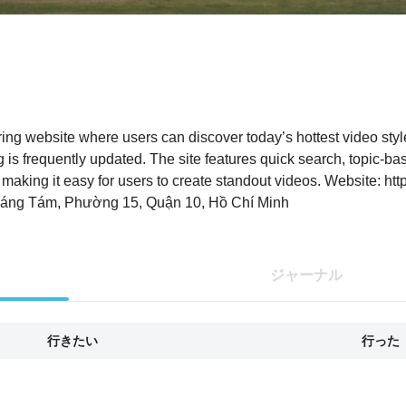
g website where users can discover today’s hottest video styl
ng is frequently updated. The site features quick search, topic-ba
 making it easy for users to create standout videos. Website: htt
háng Tám, Phường 15, Quận 10, Hồ Chí Minh
ジャーナル
行きたい
行った