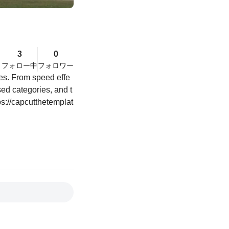
3
0
フォロー中
フォロワー
es. From speed effe
sed categories, and t
ps://capcutthetemplat