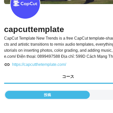
capcuttemplate
CapCut Template New Trends is a free CapCut template-sharin
cts and artistic transitions to remix audio templates, everythi
utorials on inserting photos, color grading, and adding music,
e.com/ Điện thoại: 0899497588 Địa chỉ: 599D Cách Mạng T
https://capcutthetemplate.com/
コース
投稿