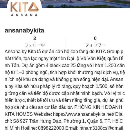
ansanabykita
3
0
フォロー中
フォロワー
Ansana by Kita là dự án căn hộ cao tầng do KITA Group p
hát triển, tọa lạc ngay mặt tiền Đại lộ Võ Văn Kiệt, quận Bì
nh Tân. Dự án gồm 4 block cao 25 tầng với hơn 1.200 căn
hộ từ 1–3 phòng ngủ, tích hợp khối thương mại dịch vụ, tiệ
n ích nội khu đa dạng và không gian sống hiện đại. Ansan
a by Kita sở hữu pháp lý rõ ràng, quy hoạch 1/500, sổ hồn
g từng căn và tiến độ được cập nhật minh bạch. Với vị trí c
hiến lược, thiết kế tối ưu và tiềm năng tăng giá, dự án phù
hợp cả nhu cầu an cư lẫn đầu tư. PHÒNG KINH DOANH
KITA HOMES Website: https://www.ansanabykita.net/ Địa
chỉ: Số 927 Trần Hưng Đạo, Phường 1, Quận 5, TP. Hồ C
hí Minh Hotline: 0898222000 Email: ntnam3108cs@gmail.