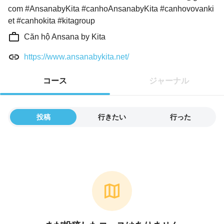
com #AnsanabyKita #canhoAnsanabyKita #canhovovanki
et #canhokita #kitagroup
Căn hộ Ansana by Kita
https://www.ansanabykita.net/
コース
ジャーナル
投稿
行きたい
行った