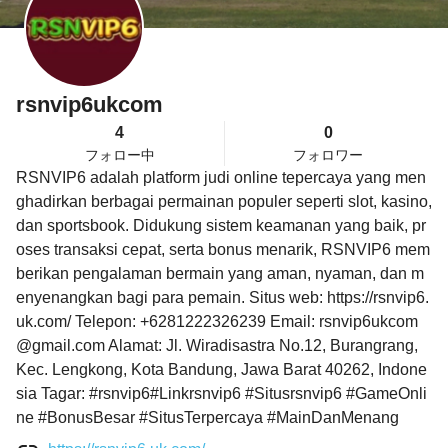
rsnvip6ukcom
4
0
フォロー中
フォロワー
RSNVIP6 adalah platform judi online tepercaya yang men
ghadirkan berbagai permainan populer seperti slot, kasino,
dan sportsbook. Didukung sistem keamanan yang baik, pr
oses transaksi cepat, serta bonus menarik, RSNVIP6 mem
berikan pengalaman bermain yang aman, nyaman, dan m
enyenangkan bagi para pemain. Situs web: https://rsnvip6.
uk.com/ Telepon: +6281222326239 Email: rsnvip6ukcom
@gmail.com Alamat: Jl. Wiradisastra No.12, Burangrang,
Kec. Lengkong, Kota Bandung, Jawa Barat 40262, Indone
sia Tagar: #rsnvip6#Linkrsnvip6 #Situsrsnvip6 #GameOnli
ne #BonusBesar #SitusTerpercaya #MainDanMenang