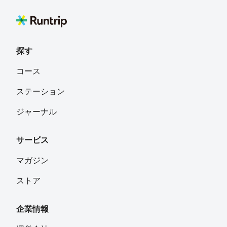
ben_takayuki_POV_run_ner
フォロー
岡山県岡山市
探す
守屋祐二
フォロー
コース
神奈川県南足柄市
ステーション
pinkaz
フォロー
ジャーナル
大阪府東大阪市在住
サービス
ケロリン
フォロー
大阪府
マガジン
ストア
MAYA
フォロー
大田区
企業情報
Ari