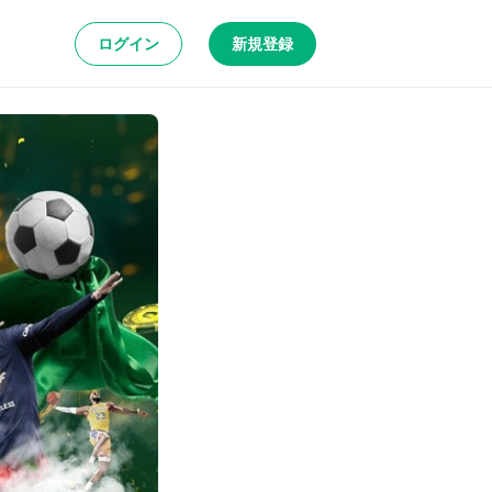
ログイン
新規登録