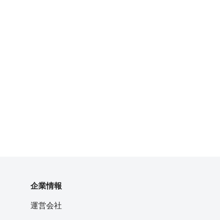
企業情報
運営会社