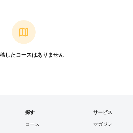
稿したコースはありません
探す
サービス
コース
マガジン