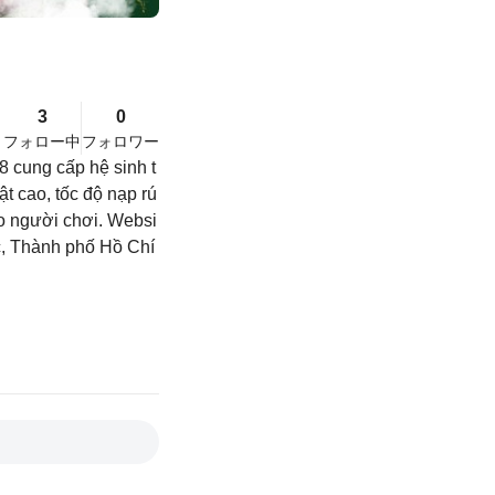
3
0
フォロー中
フォロワー
8 cung cấp hệ sinh t
ật cao, tốc độ nạp rú
o người chơi. Websi
c, Thành phố Hồ Chí