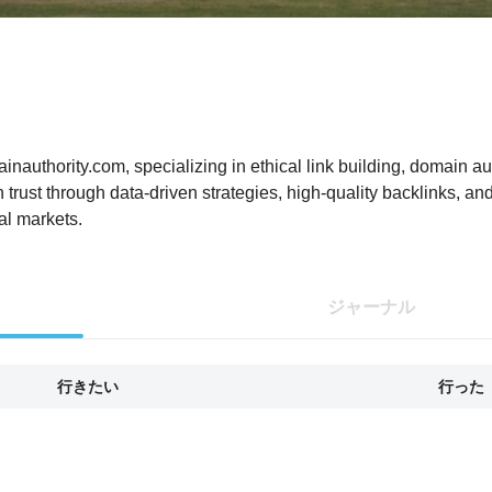
uthority.com, specializing in ethical link building, domain aut
 trust through data-driven strategies, high-quality backlinks, a
al markets.
ジャーナル
行きたい
行った