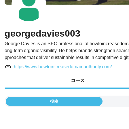
georgedavies003
George Davies is an SEO professional at howtoincreasedomaina
ong-term organic visibility. He helps brands strengthen search
pproaches that deliver sustainable results in competitive digit
https://www.howtoincreasedomainauthority.com/
コース
投稿