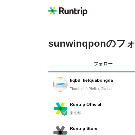
sunwinqpon
のフ
フォロー
kqbd_ketquabongda
Thành phố Pleiku, Gia Lai
Runtrip Official
東京都
Runtrip Store