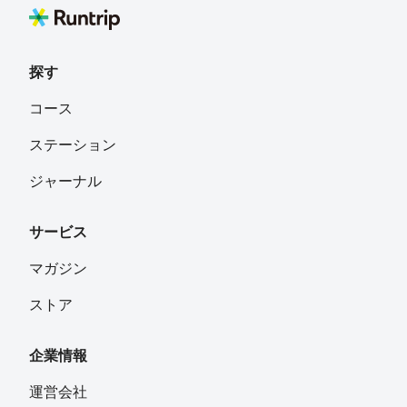
探す
コース
ステーション
ジャーナル
サービス
マガジン
ストア
企業情報
運営会社