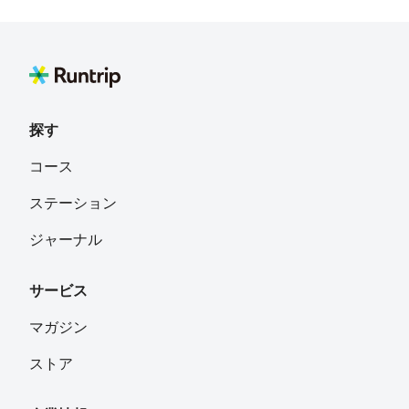
Ramujee1223
フォロー
目黒区
ruri
フォロー
探す
moto
フォロー
コース
千葉県
ステーション
はるはる
フォロー
ジャーナル
神奈川県
サービス
けんじぃ
フォロー
マガジン
ストア
ryomad_rt1
フォロー