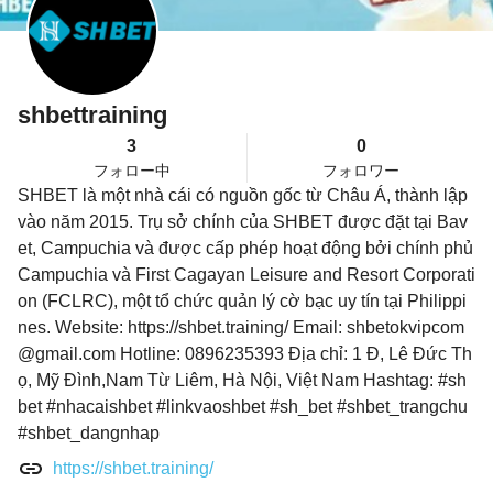
shbettraining
3
0
フォロー中
フォロワー
SHBET là một nhà cái có nguồn gốc từ Châu Á, thành lập
vào năm 2015. Trụ sở chính của SHBET được đặt tại Bav
et, Campuchia và được cấp phép hoạt động bởi chính phủ
Campuchia và First Cagayan Leisure and Resort Corporati
on (FCLRC), một tổ chức quản lý cờ bạc uy tín tại Philippi
nes. Website: https://shbet.training/ Email: shbetokvipcom
@gmail.com Hotline: 0896235393 Địa chỉ: 1 Đ, Lê Đức Th
ọ, Mỹ Đình,Nam Từ Liêm, Hà Nội, Việt Nam Hashtag: #sh
bet #nhacaishbet #linkvaoshbet #sh_bet #shbet_trangchu
#shbet_dangnhap
https://shbet.training/