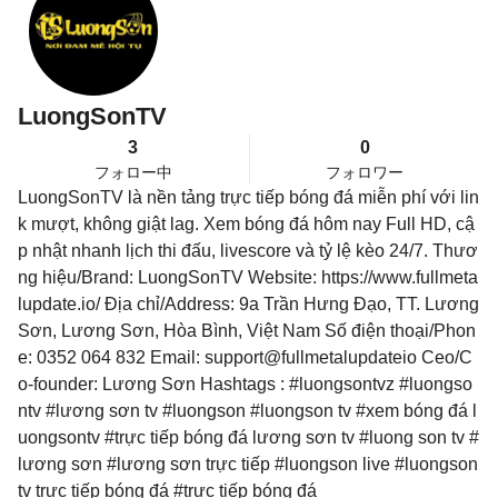
LuongSonTV
3
0
フォロー中
フォロワー
LuongSonTV là nền tảng trực tiếp bóng đá miễn phí với lin
k mượt, không giật lag. Xem bóng đá hôm nay Full HD, cậ
p nhật nhanh lịch thi đấu, livescore và tỷ lệ kèo 24/7. Thươ
ng hiệu/Brand: LuongSonTV Website: https://www.fullmeta
lupdate.io/ Địa chỉ/Address: 9a Trần Hưng Đạo, TT. Lương
Sơn, Lương Sơn, Hòa Bình, Việt Nam Số điện thoại/Phon
e: 0352 064 832 Email: support@fullmetalupdateio Ceo/C
o-founder: Lương Sơn Hashtags : #luongsontvz #luongso
ntv #lương sơn tv #luongson #luongson tv #xem bóng đá l
uongsontv #trực tiếp bóng đá lương sơn tv #luong son tv #
lương sơn #lương sơn trực tiếp #luongson live #luongson
tv trực tiếp bóng đá #trực tiếp bóng đá