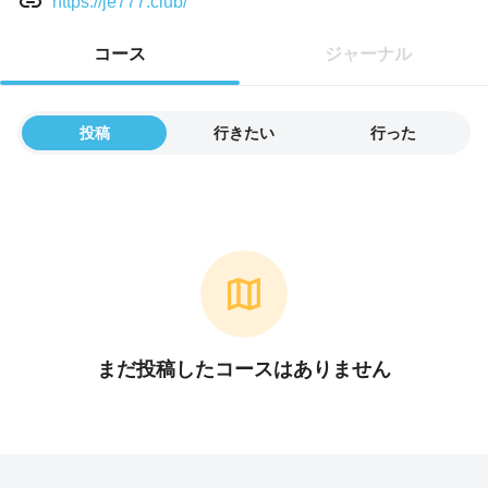
https://je777.club/
コース
ジャーナル
投稿
行きたい
行った
まだ投稿したコースはありません