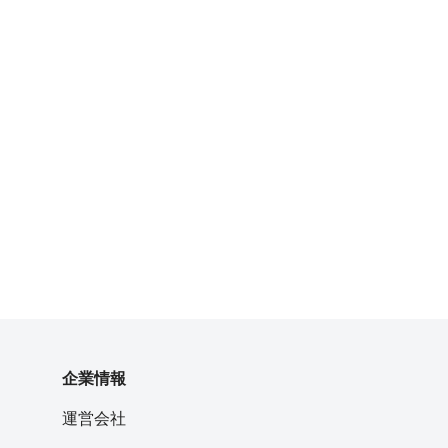
企業情報
運営会社