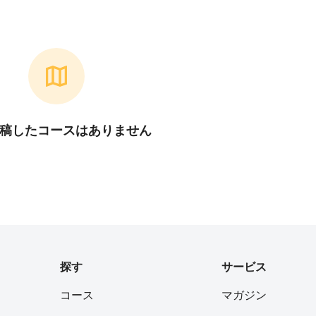
稿したコースはありません
探す
サービス
コース
マガジン