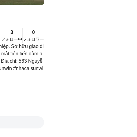
3
0
フォロー中
フォロワー
hiệp. Sở hữu giao di
mật tiên tiến đảm b
3 Địa chỉ: 563 Nguyễ
unwin #nhacaisunwi