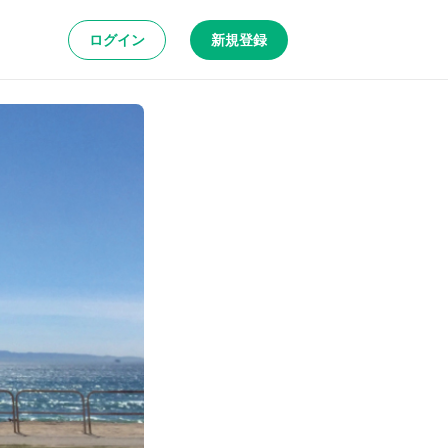
ログイン
新規登録