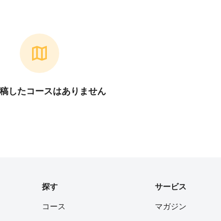
稿したコースはありません
探す
サービス
コース
マガジン