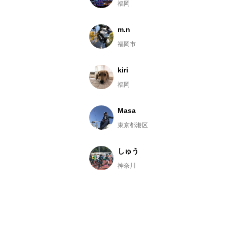
福岡
m.n
福岡市
kiri
福岡
Masa
東京都港区
しゅう
神奈川
やきいも
福岡県福岡市