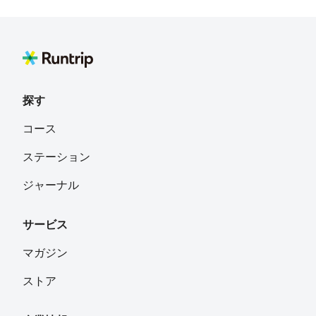
みあ
フォロー
福島県相馬市
ヨシヒコ
フォロー
愛知県
探す
さとみ
フォロー
コース
多賀城市
ステーション
mei
フォロー
ジャーナル
秋田県
サービス
たけちゃんまん
フォロー
東京都墨田区
マガジン
ストア
あづさ
フォロー
埼玉県春日部市