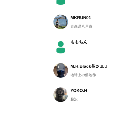
MKRUN01
青森県八戸市
ももちん
M,R,Black🍜🍺🏃🏻‍♂️
地球上の僻地😵
YOKO.H
藤沢
narumi
福岡県