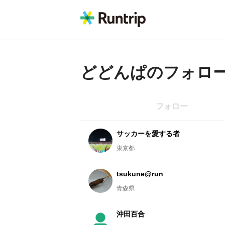
どどんぱ
のフォロ
フォロー
サッカーを愛する者
東京都
tsukune@run
青森県
沖田百合