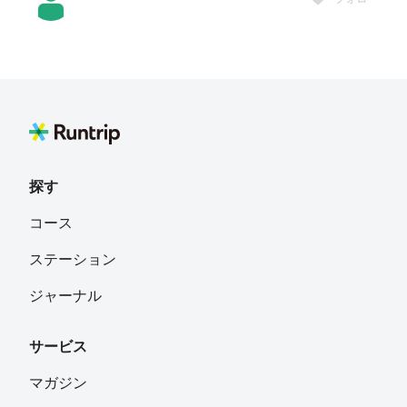
Pink Runner💖Ayu
フォロー
愛知県
kiki
フォロー
探す
なるやん
フォロー
コース
名古屋
ステーション
shirosan・白柳智浩
フォロー
ジャーナル
愛知県春日井市
サービス
マガジン