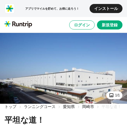
インストール
アプリでマイルを貯めて、お得に走ろう！
ログイン
新規登録
1/1
トップ
ランニングコース
愛知県
岡崎市
平坦な道！
平坦な道！