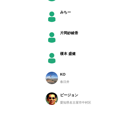
みちー
片岡紗綾香
榎本 盛健
KO
春日井
ビージョン
愛知県名古屋市中村区
たけこ