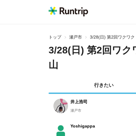
トップ
瀬戸市
3/28(日) 第2回ワ
3/28(日) 第2
山
行きたい
井上浩司
瀬戸市
Yoshigappa