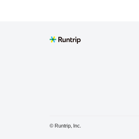
ttoku23
Eisuken
愛知県名古屋市名東区
TUNE
東京都東村山市
Hirohito Goto
Canvas777
© Runtrip, Inc.