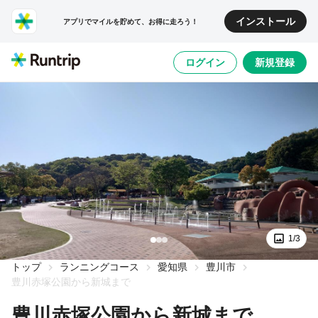
インストール
アプリでマイルを貯めて、お得に走ろう！
ログイン
新規登録
1/3
トップ
ランニングコース
愛知県
豊川市
豊川赤塚公園から新城まで
豊川赤塚公園から新城まで