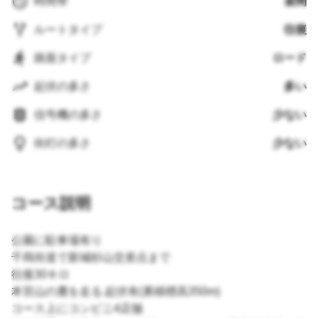
時間帯
昼間
ルートタイプ
往復
路面タイプ
ロード
起伏の多さ
多い
信号機の多さ
少ない
街灯の多さ
少ない
コース説明
公園に駐車場有り
千両街道で新城杉山交差点まで
往復30キロ
本宮山の麓を走る.起伏有(累積標高350m)
コース上にコンビニ4店舗