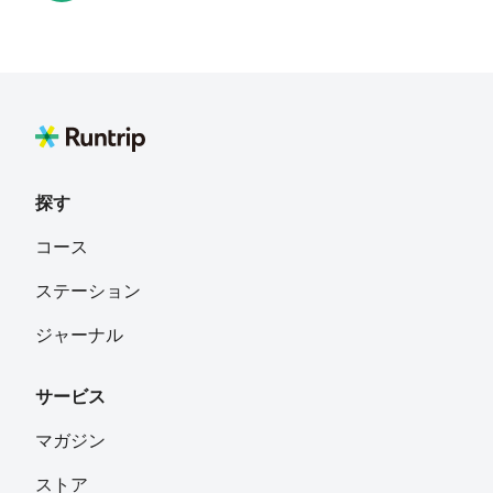
たぬたぬ1号
フォロー
愛知県
tk_girl
フォロー
探す
muta mayuko
フォロー
コース
ステーション
keik0na
フォロー
ジャーナル
名古屋市
サービス
Natsuki
フォロー
マガジン
ストア
KAZU