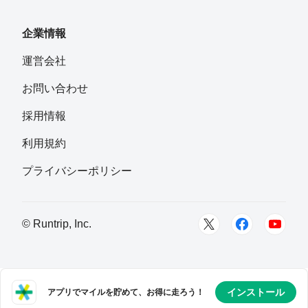
フォロー
企業情報
井澤有里
運営会社
フォロー
お問い合わせ
あみ
採用情報
フォロー
愛知県 西三河
利用規約
akaai2389
プライバシーポリシー
フォロー
浜松
yugo_runthelife
© Runtrip, Inc.
フォロー
Toyota, Aichi, Japan
hibarigogo
フォロー
インストール
アプリでマイルを貯めて、お得に走ろう！
名古屋