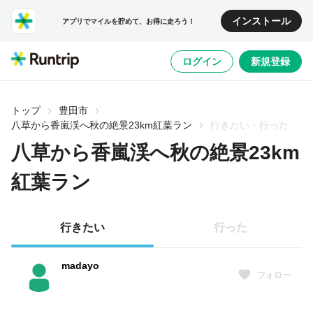
インストール
アプリでマイルを貯めて、お得に走ろう！
ログイン
新規登録
トップ
豊田市
八草から香嵐渓へ秋の絶景23km紅葉ラン
行きたい・行った
八草から香嵐渓へ秋の絶景23km
紅葉ラン
行きたい
行った
madayo
フォロー