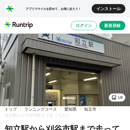
インストール
アプリでマイルを貯めて、お得に走ろう！
ログイン
新規登録
1/8
トップ
ランニングコース
愛知県
知立市
知立駅から刈谷市駅まで走ってみた
知立駅から刈谷市駅まで走って