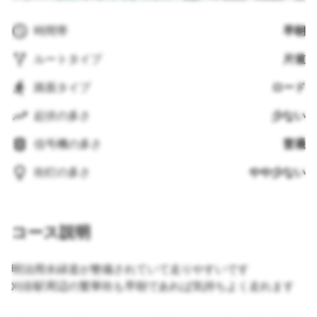
時間帯
早朝
ルートタイプ
片道
路面タイプ
ロード
起伏の多さ
少ない
信号機の多さ
普通
街灯の多さ
やや少ない
コース説明
明治用水緑道が整備されていて走りやすいです
刈谷駅周辺の繁華街も早朝であれば気持ちよく走れます