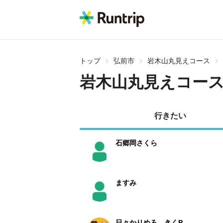
トップ
弘前市
岩木山丸見えコース
岩木山丸見えコー
行きたい
石郷岡さくら
ますみ
日々かりめろ きくP