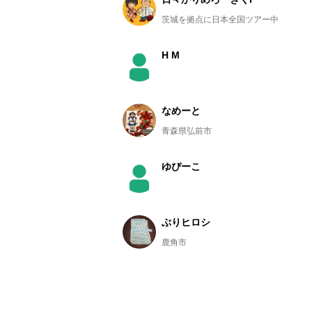
茨城を拠点に日本全国ツアー中
H M
なめーと
青森県弘前市
ゆぴーこ
ぶりヒロシ
鹿角市
Tomoyuki Eriyama
弘前市