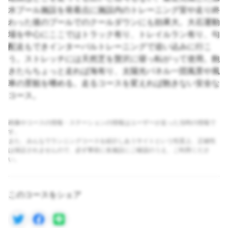
水プール施設を発着点に施設内のトレーニング室や走り終
わった後のプールでのクールダウンにも効果大。大石運動
場を中心にここではトラック有り、トレイルラン有り、勾
配走もできインターバルトレーニングで追い込みに行こ
う。ストレッチには天然芝を贅沢に寝っ転がって使用。飽
きたらちょっと走れば海有り、太陽光パネル一団風景や風
車の景観を嗜める。走るコースを変えれば飽きない安全な
コース。
画像やコースの情報・ステーションの情報はユーザーが走った当時の情報で
す。
また、みんなでランニングコースを紹介しあうサイトという性質上、正確性
は保証されませんので、必ず事前に各施設にご確認のうえ、ご利用くださ
い。
このコースをシェア