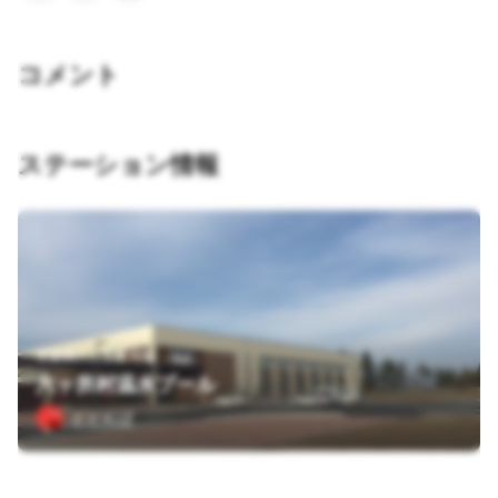
コメント
ステーション情報
青森県六ヶ所村尾駮
六ヶ所村温水プール
どどんぱ