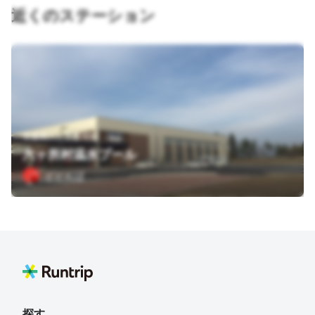
近くのステーション
青森県六ヶ所村尾駮
六ヶ所村温水プール
どどんぱ
探す