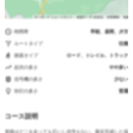
時間帯
早朝、昼間、夕方
ルートタイプ
往復
路面タイプ
ロード、トレイル、トラック
起伏の多さ
やや多い
信号機の多さ
少ない
街灯の多さ
普通
コース説明
道路はどこを走っても広いし信号もない。最近完成した温