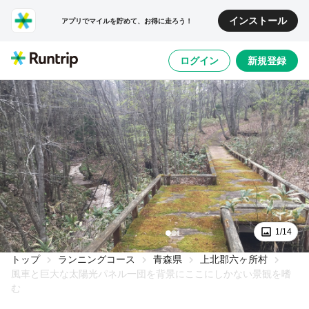
インストール
アプリでマイルを貯めて、お得に走ろう！
ログイン
新規登録
1/14
トップ
ランニングコース
青森県
上北郡六ヶ所村
風車と巨大な太陽光パネル一団を背景にここにしかない景観を嗜
む