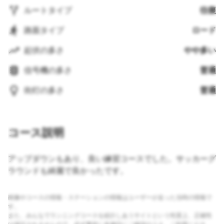
ルートタイプ
往復
路面タイプ
ロード
起伏の多さ
やや多い
信号機の多さ
普通
街灯の多さ
普通
コース説明
アップダウンもあり、良い練習コースでした。サッカーグ
ラウンドも綺麗で良かったです。
画像やコースの情報・ステーションの情報はユーザーが走った当時の情報で
す。
また、みんなでランニングコースを紹介しあうサイトという性質上、正確性