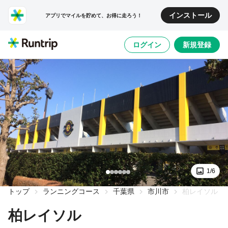
インストール
アプリでマイルを貯めて、お得に走ろう！
ログイン
新規登録
1/6
トップ
ランニングコース
千葉県
市川市
柏レイソル
柏レイソル