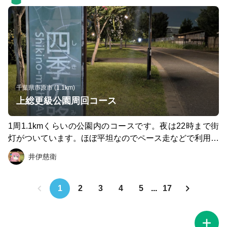
途中には水道があったり、改修されたトイレや更衣室もあ
ります！ 特に朝は人通りが多くないので、スピードを出
せるのが特徴！！！ 駐車場も近くにあり！ 日によっては
強豪実業団選手が走ってることも！？ そして走り終わっ
た後にはすぐ近くの幕張温泉湯楽の里でリカバリー！！！
千葉県市原市 (1.1km)
上総更級公園周回コース
1周1.1kmくらいの公園内のコースです。夜は22時まで街
灯がついています。ほぼ平坦なのでペース走などで利用し
ています。
井伊慈衛
1
2
3
4
5
...
17