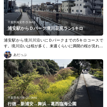
千葉県浦安市 (5.9km)
浦安駅からＤパーク境川花見ラン5キロ
浦安駅から境川川沿いにＤパークまでの5キロコースで
す。境川沿いは桜が多く、来週くらいに満開の桜が見れそ
うです。
あだっぷ
千葉県市川市 (21.0km)
行徳→新浦安→舞浜→葛西臨海公園