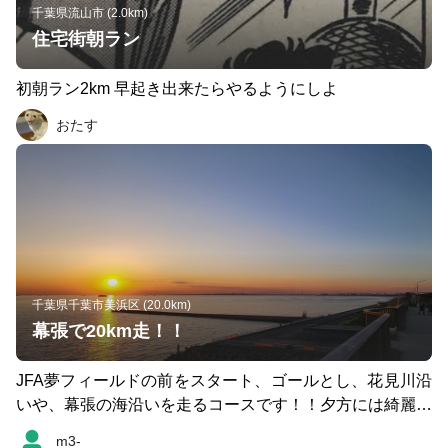
千葉県流山市 (2.0km)
住宅街朝ラン
初朝ラン2km 早起き出来たらやるようにしよ
おたす
千葉県千葉市美浜区 (20.0km)
幕張で20km走！！
JFA夢フィールドの前をスタート、ゴールとし、花見川沿
いや、幕張の海沿いを走るコースです！！夕方には綺麗な
サンセットが、冬の早朝には富士山が見える絶景コース！
m3-