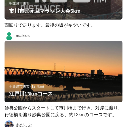
千葉県市川市
市川市民元旦マラソン大会5km
西回りで走ります。最後の坂がキツいです。
maikioiq
千葉県市川市 (12.7km)
江戸川13kmコース
妙典公園からスタートして市川橋まで行き、対岸に渡り、
行徳橋を渡り妙典公園に戻る、約13kmのコースです。 夕
暮れ時に走ると、夕焼けがとても綺麗です。
あだっぷ