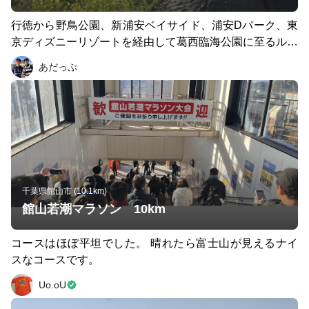
行徳から野鳥公園、新浦安ベイサイド、浦安Dパーク、東
京ディズニーリゾートを経由して葛西臨海公園に至るルー
トです。空と海とディズニーを満喫出来る最高のランニン
あだっぷ
グコースです。
千葉県館山市 (10.1km)
館山若潮マラソン 10km
コースはほぼ平坦でした。 晴れたら富士山が見えるナイ
スなコースです。
Uo.oU