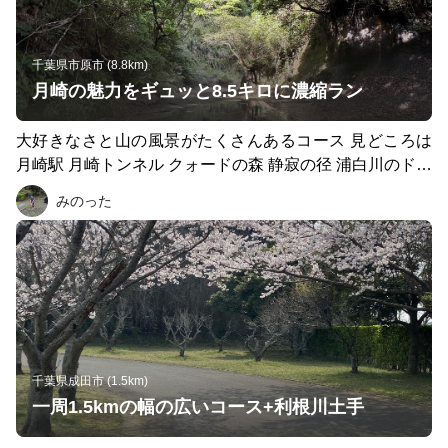
千葉県市原市 (8.8km)
月崎の魅力をギュッと8.5キロに濃縮ラン
大好きなさと山の風景がたくさんあるコース 見どころは
月崎駅 月崎トンネル クォードの森 静寂の径 浦白川のドン
ドン 永昌寺トンネル 見どころたくさんです。 月崎トンネ
みのった
ルへ向かう林道1号。 通行止の表示が出ていますが、車両
通行止の意味です。徒歩、ランで向かう分には問題ありま
せん。看板にも表記してあります。 月崎トンネルから先
はトレイル。 ランシューズでも行けますが、トレランシ
ューズの方が安心して楽しめます。 登りは階段なので初
心者でも楽しめると思います。
千葉県成田市 (1.5km)
一周1.5kmの幅の広いコース+利根川土手