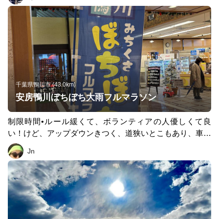
千葉県鴨川市 (43.0km)
安房鴨川ぼちぼち大雨フルマラソン
制限時間•ルール緩くて、ボランティアの人優しくて良
い！けど、アップダウンきつく、道狭いとこもあり、車通
りはちょい危険！
Jn