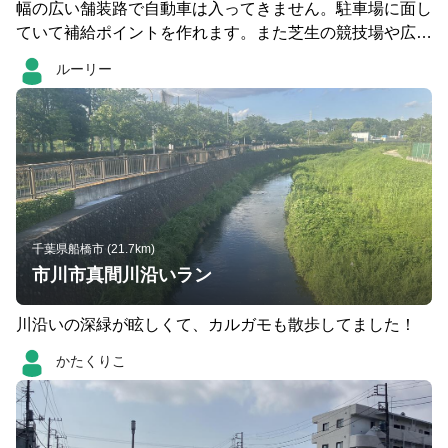
幅の広い舗装路で自動車は入ってきません。駐車場に面し
ていて補給ポイントを作れます。また芝生の競技場や広場
があり様々なメニューに対応出来ます。 距離を伸ばした
ルーリー
い時は利根川土手迄約1km。土手に出れば 30km以上のコ
ースも可能です。 そして何より平日は人が少ないのでス
トレス無しで走れます。
千葉県船橋市 (21.7km)
市川市真間川沿いラン
川沿いの深緑が眩しくて、カルガモも散歩してました！
かたくりこ