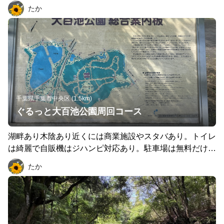
トイレはわりに綺麗。四季折々の草花が楽しめます。駐車
たか
場は前払い400円（2026.7現在）開園時間が8:30〜17時
（冬は16:30）のため早朝と夜 は走れません。
千葉県千葉市中央区 (1.5km)
ぐるっと大百池公園周回コース
湖畔あり木陰あり近くには商業施設やスタバあり。トイレ
は綺麗で自販機はジハンピ対応あり。駐車場は無料だけど
週末は埋まってしまう可能性あり。
たか