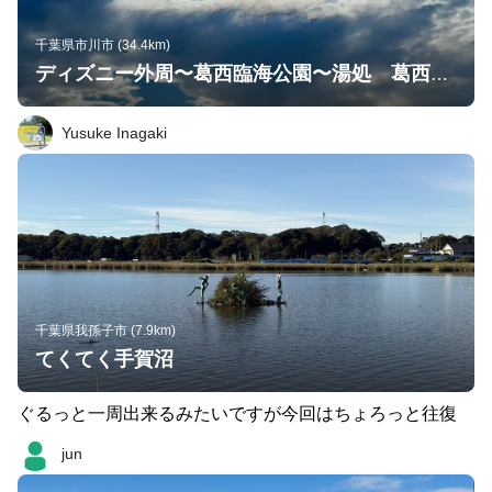
千葉県市川市 (34.4km)
ディズニー外周〜葛西臨海公園〜湯処 葛西（約30km）
Yusuke Inagaki
千葉県我孫子市 (7.9km)
てくてく手賀沼
ぐるっと一周出来るみたいですが今回はちょろっと往復
jun