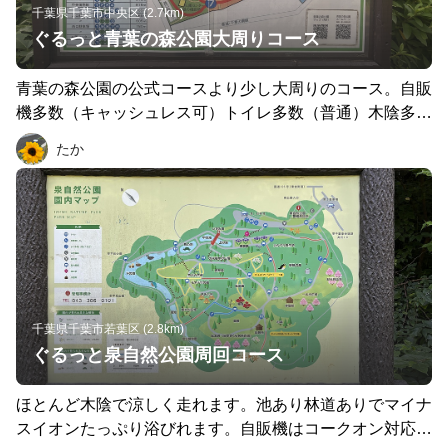
千葉県千葉市中央区 (2.7km)
ぐるっと青葉の森公園大周りコース
青葉の森公園の公式コースより少し大周りのコース。自販
機多数（キャッシュレス可）トイレ多数（普通）木陰多く
走りやすい。駐車場4時間300円。ただし球場、陸上競技
たか
場、弓道場、テニスコート、文化ホールがあるためイベン
ト日は埋まることもあり、そんな日は出る時大渋滞必至。
飲食店やコンビニも付近にあり。近隣商業施設への駐車は
ご遠慮ください。
千葉県千葉市若葉区 (2.8km)
ぐるっと泉自然公園周回コース
ほとんど木陰で涼しく走れます。池あり林道ありでマイナ
スイオンたっぷり浴びれます。自販機はコークオン対応。