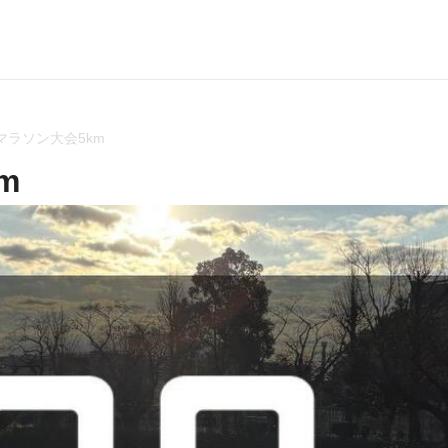
マラソン大会5km
m