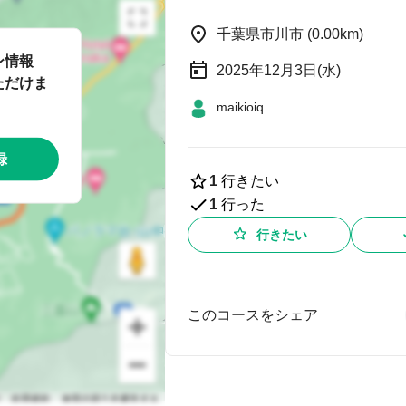
千葉県市川市 (0.00km)
ン情報
2025年12月3日(水)
ただけま
maikioiq
録
1
行きたい
1
行った
行きたい
このコースをシェア