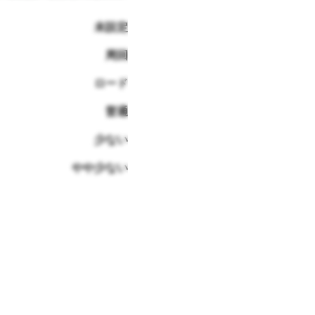
未設定
周回
ロード
普通
少ない
やや少ない