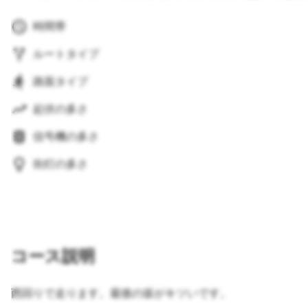
時間帯
ルートタイプ
路面タイプ
起伏の多さ
信号機の多さ
街灯の多さ
コース説明
西回りで走ります。最後の坂がキツいです。