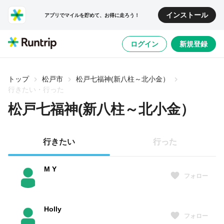
インストール
アプリでマイルを貯めて、お得に走ろう！
ログイン
新規登録
トップ
松戸市
松戸七福神(新八柱～北小金）
行きたい・行った
松戸七福神(新八柱～北小金）
行きたい
行った
M Y
フォロー
Holly
フォロー