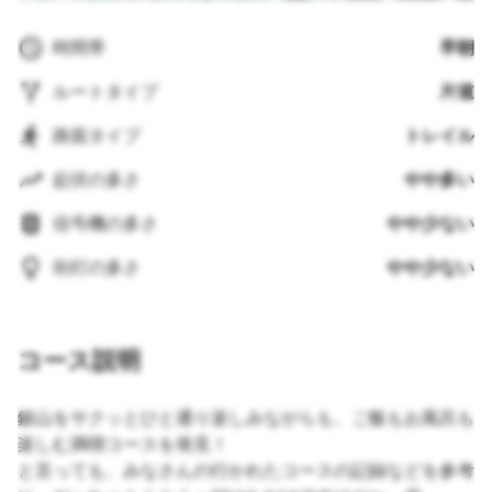
時間帯
早朝
ルートタイプ
片道
路面タイプ
トレイル
起伏の多さ
やや多い
信号機の多さ
やや少ない
街灯の多さ
やや少ない
コース説明
鋸山をサクッとひと通り楽しみながらも、ご飯もお風呂も
楽しむ満喫コースを発見！
と言っても、みなさんの行かれたコースの記録などを参考