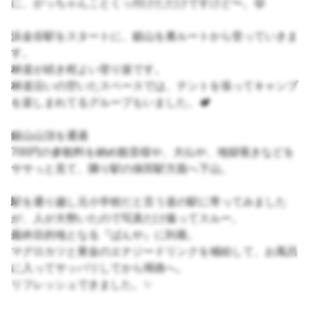
に、がっちゃんことくっ付けただけですけど〜。😝
浜金谷駅をスタートに、鋸山を裏ルートから登っていきま
す。
林道が続き程よい登り坂です。
林道沿いの空いたスペースでは、テントを張ってキャンプ
を楽しまれてるグループもいました。🏕
鋸山山頂を通過
700円の参観料を納め観音様や、大仏や、地獄覗きなどを
ササっと見て、隣り駅の保田駅方面へ下山。
駅を通り越し元小学校だと言う道の駅に寄ってみました
が、人が大勢いたので写真だけ撮ってスルー。
最終目的地となる『ばんや』に到着。
マグロカツと黄金のエナジードリンクを補給して、お風呂
に入ってサッパリしてから帰路へ。
リフレッシュできました。✨