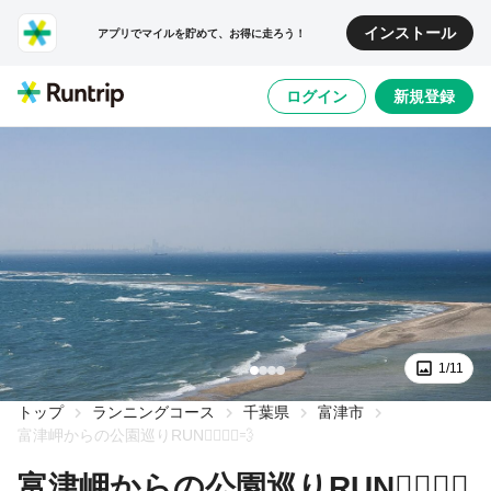
インストール
アプリでマイルを貯めて、お得に走ろう！
ログイン
新規登録
1/11
トップ
ランニングコース
千葉県
富津市
富津岬からの公園巡りRUN🏃‍♂️🏃‍♀️💨
富津岬からの公園巡りRUN🏃‍♂️🏃‍♀️