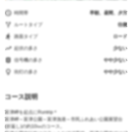
時間帯
早朝、昼間、夕方
ルートタイプ
往復
路面タイプ
ロード
起伏の多さ
少ない
信号機の多さ
やや少ない
街灯の多さ
やや少ない
コース説明
富津岬を起点にRuntrip＊
富津岬～富津公園～富津漁港～市民ふれあい公園展望台
(折返し)の約10㎞のコース。