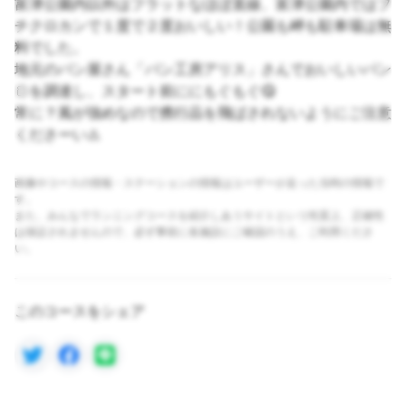
富津公園内以外はフラットなほぼ直線、富津公園内ではプ
チクロカンで１度で２度おいしい！公園も岬も駐車場は無
料でした。
地元のパン屋さん「パン工房アリス」さんでおいしいパン
🍞を調達し、スタート前ににもぐもぐ😋
常に？風が強めなので携行品を飛ばされないようにご注意
くださーい⚠️
画像やコースの情報・ステーションの情報はユーザーが走った当時の情報で
す。
また、みんなでランニングコースを紹介しあうサイトという性質上、正確性
は保証されませんので、必ず事前に各施設にご確認のうえ、ご利用くださ
い。
このコースをシェア