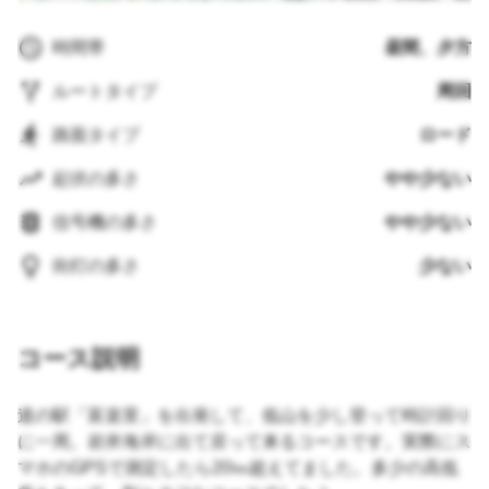
時間帯
昼間、夕方
ルートタイプ
周回
路面タイプ
ロード
起伏の多さ
やや少ない
信号機の多さ
やや少ない
街灯の多さ
少ない
コース説明
道の駅「富楽里」を出発して、低山を少し登って時計回り
に一周。岩井海岸に出て戻って来るコースです。実際にス
マホのGPSで測定したら20㎞超えてました。多少の高低