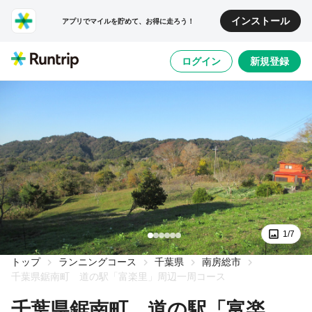
インストール
アプリでマイルを貯めて、お得に走ろう！
ログイン
新規登録
1/7
トップ
ランニングコース
千葉県
南房総市
千葉県鋸南町 道の駅「富楽里」周辺一周コース
千葉県鋸南町 道の駅「富楽