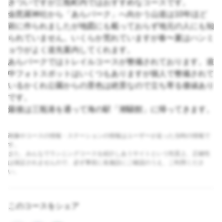
きついですが三瓶町内ではおすすめなコースです。
金毘羅神社から「あらパーク」へ向かう山道は10年ほど
前に作られましたが地図にも載っておらず地元の人にも知
られていません。いくらか荒れていますが春〜夏はハンミ
ョウがよく道先案内してくれます。
あらパークではトレイルコースが整備されております。道
中フォトスポットはいくつもありますが個人で整備されて
いるかくれ公園からの景色は絶景なので立ち寄る価値あり
です。
最後は三瓶港を通って海の駅「潮騒館」に帰ってきます。
画像やコースの情報・ステーションの情報はユーザーが走った当時の情報で
す。
また、みんなでランニングコースを紹介しあうサイトという性質上、正確性
は保証されませんので、必ず事前に各施設にご確認のうえ、ご利用くださ
い。
このコースをシェア