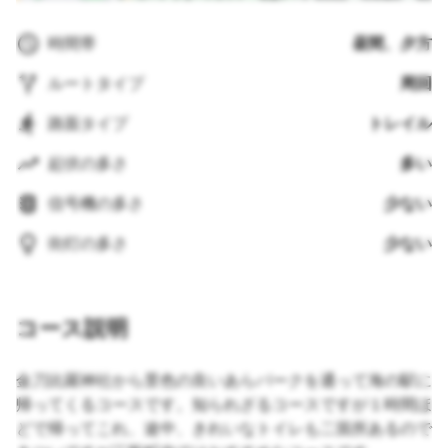
時間帯
昼間、夕方
ルートタイプ
周回
路面タイプ
トレイル
起伏の多さ
多い
信号機の多さ
少ない
街灯の多さ
少ない
コース説明
金刀比羅神社から景色の良いあらパークを通って海の駅に
帰ってくるコースです。知られざるコースですが１時間ほ
どで帰ってこれ、途中、きれいなトイレも二箇所あるので