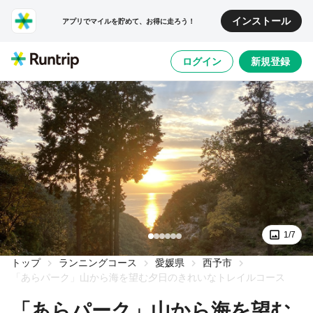
インストール
アプリでマイルを貯めて、お得に走ろう！
ログイン
新規登録
1/7
トップ
ランニングコース
愛媛県
西予市
「あらパーク」山から海を望む夕日のきれいなトレイルコース
「あらパーク」山から海を望む