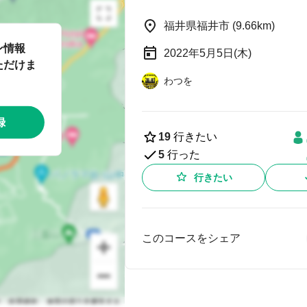
福井県福井市 (9.66km)
ン情報
2022年5月5日(木)
ただけま
わつを
録
19
行きたい
5
行った
行きたい
このコースをシェア