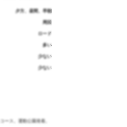
夕方、昼間、早朝
周回
ロード
多い
少ない
少ない
コース。運動公園発着。