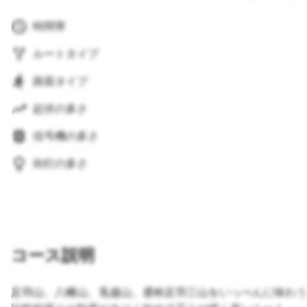
時間帯
ルートタイプ
路面タイプ
起伏の多さ
信号機の多さ
街灯の多さ
コース説明
足羽山、八幡山、兎越山。通称足羽三山をいっぺんに味わう