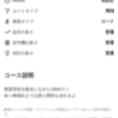
時間帯
未設定
ルートタイプ
周回
路面タイプ
ロード
起伏の多さ
普通
信号機の多さ
普通
街灯の多さ
普通
コース説明
敦賀市街を観光しながら10kmラン
金ヶ崎城址までは坂と階段も走れるよ
画像やコースの情報・ステーションの情報はユーザーが走った当時の情報で
す。