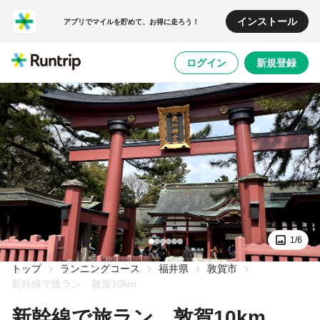
インストール
アプリでマイルを貯めて、お得に走ろう！
ログイン
新規登録
1/6
トップ
ランニングコース
福井県
敦賀市
新幹線で旅ラン 敦賀10km
新幹線で旅ラン 敦賀10km