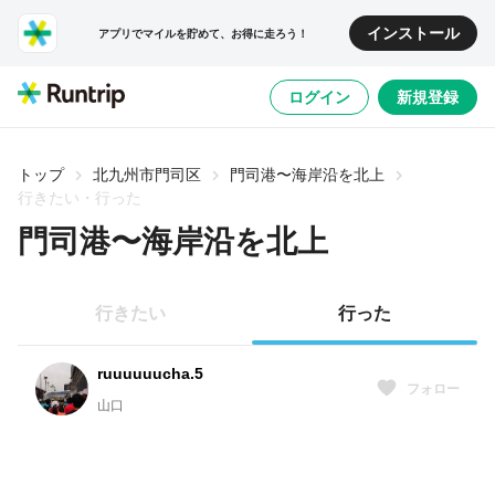
インストール
アプリでマイルを貯めて、お得に走ろう！
ログイン
新規登録
トップ
北九州市門司区
門司港〜海岸沿を北上
行きたい・行った
門司港〜海岸沿を北上
行きたい
行った
ruuuuuucha.5
フォロー
山口