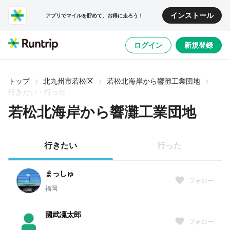
インストール
アプリでマイルを貯めて、お得に走ろう！
ログイン
新規登録
トップ
北九州市若松区
若松北海岸から響灘工業団地
行きたい・行った
若松北海岸から響灘工業団地
行きたい
行った
まっしゅ
フォロー
福岡
國武凜太郎
フォロー