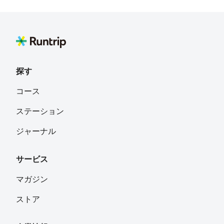
かのこ
フォロー
福岡県
Atsuki
フォロー
探す
加来
フォロー
コース
ステーション
Arie Toshiya
フォロー
ジャーナル
福岡県嘉麻市
サービス
チャーヴァン
フォロー
福岡県
マガジン
ストア
M.Y.
フォロー
兵庫県