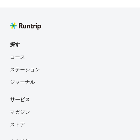
okb
フォロー
福岡
神田川
フォロー
探す
黄身🍳🍺
フォロー
コース
神奈川県茅ヶ崎市
ステーション
しろくま走るよ
フォロー
ジャーナル
サービス
ゆう
フォロー
マガジン
ストア
Toshikazu Kanai
フォロー