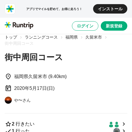
インストール
アプリでマイルを貯めて、お得に走ろう！
1/0
ログイン
新規登録
トップ
ランニングコース
福岡県
久留米市
街中周回コース
街中周回コース
福岡県久留米市 (9.40km)
2020年5月17日(日)
や〜さん
2
行きたい
1
行った