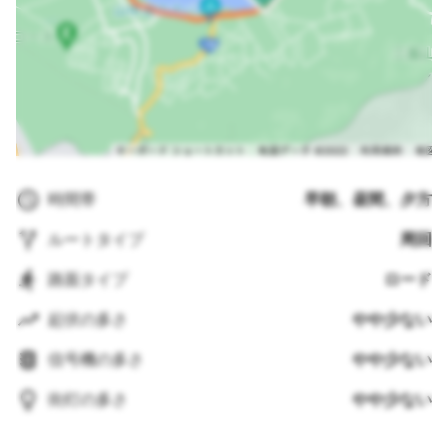
時間帯
早朝、昼間、夕方
ルートタイプ
周回
路面タイプ
ロード
起伏の多さ
やや少ない
信号機の多さ
やや少ない
街灯の多さ
やや少ない