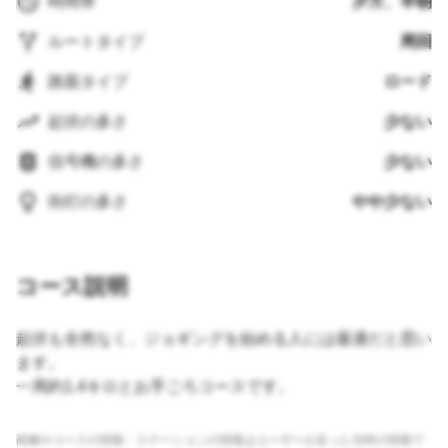
時間帯
夕方、早朝
ルートタイプ
周回
路面タイプ
ロード
起伏の多さ
少ない
信号機の多さ
少ない
街灯の多さ
やや少ない
コース説明
起伏も全然なく、ジョギングを始める人には最適だと思い
ます。
一周約1.4キロとお手ごろコースです。
画像やコースの情報・ステーションの情報はユーザーが走った当時の情報で