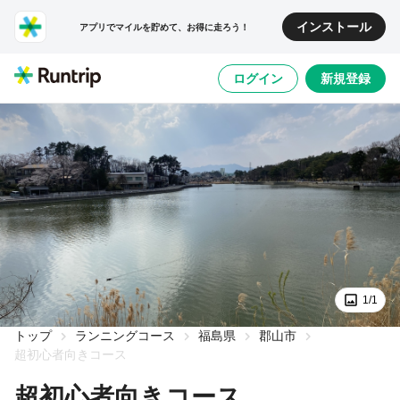
インストール
アプリでマイルを貯めて、お得に走ろう！
ログイン
新規登録
1/1
トップ
ランニングコース
福島県
郡山市
超初心者向きコース
超初心者向きコース