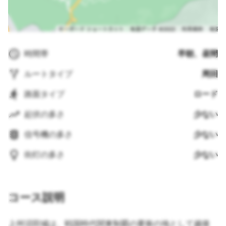
時間帯
早朝、昼間
ルートタイプ
周回
路面タイプ
ロード
起伏の多さ
少ない
信号機の多さ
少ない
街灯の多さ
少ない
コース説明
上州沼田城は、戦国時代関東制覇の要衝の地として越後