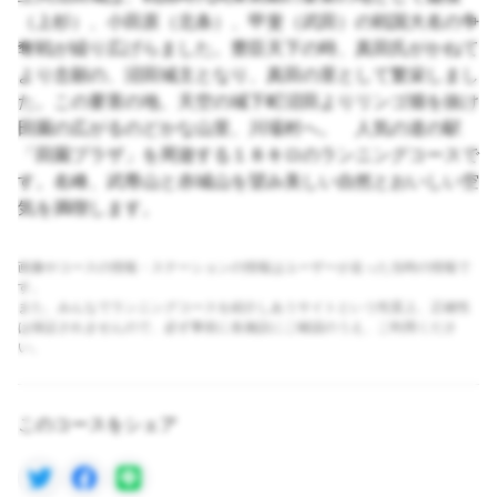
（上杉）、小田原（北条）、甲斐（武田）の戦国大名の争
奪戦が繰り広げらました。豊臣天下の時、真田氏がかねて
より念願の、沼田城主となり、真田の里として繁栄しまし
た。この要害の地、天空の城下町沼田よりリンゴ畑を抜け
田園の広がるのどかな山里、川場村へ。 人気の道の駅
「田園プラザ」を周遊する１８キロのランニングコースで
す。名峰、武尊山と赤城山を望み美しい自然とおいしい空
気を満喫します。
画像やコースの情報・ステーションの情報はユーザーが走った当時の情報で
す。
また、みんなでランニングコースを紹介しあうサイトという性質上、正確性
は保証されませんので、必ず事前に各施設にご確認のうえ、ご利用くださ
い。
このコースをシェア