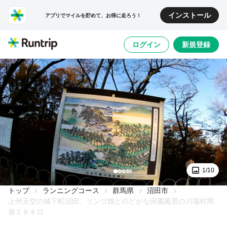
インストール
アプリでマイルを貯めて、お得に走ろう！
ログイン
新規登録
1/10
トップ
ランニングコース
群馬県
沼田市
上州天空の城下町沼田、リンゴ畑とのどかな田園風景の川場村周
遊１８キロ