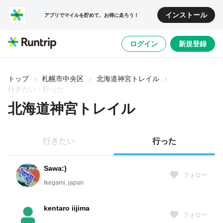
インストール
アプリでマイルを貯めて、お得に走ろう！
ログイン
新規登録
トップ
札幌市中央区
北海道神宮トレイル
行きたい・行った
北海道神宮トレイル
行きたい
行った
Sawa:)
フォロー
Ikegami, japan
kentaro iijima
フォロー