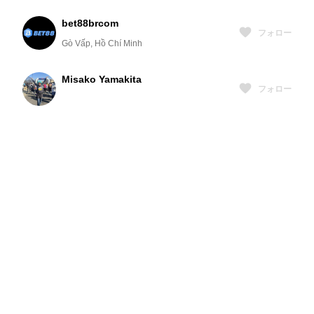
bet88brcom
フォロー
Gò Vấp, Hồ Chí Minh
Misako Yamakita
フォロー